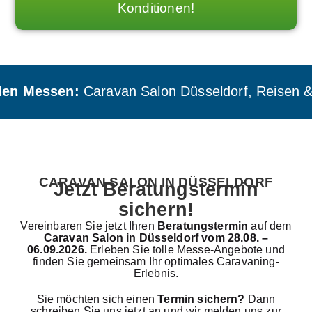
Konditionen!
en Messen:
Caravan Salon Düsseldorf, Reisen & 
CARAVAN SALON IN DÜSSELDORF
Jetzt Beratungstermin
sichern!
Vereinbaren Sie jetzt Ihren
Beratungstermin
auf dem
Caravan Salon in Düsseldorf vom 28.08. –
06.09.2026.
Erleben Sie tolle Messe-Angebote und
finden Sie gemeinsam Ihr optimales Caravaning-
Erlebnis.
Sie möchten sich einen
Termin sichern?
Dann
schreiben Sie uns jetzt an und wir melden uns zur