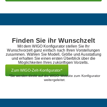
A
l
t
e
r
n
a
t
i
Finden Sie ihr Wunschzelt
v
e
Mit dem WIGO Konfigurator stellen Sie Ihr
:
Wunschvorzelt ganz einfach nach Ihren Vorstellungen
zusammen. Wählen Sie Modell, Größe und Ausstattung
und erhalten Sie einen ersten Überblick über die
Möglichkeiten Ihres zukünftigen Vorzelts.
Zum WIGO-Zelt-Konfigurator*
*Sie werden direkt auf die WIGO-Website zum Konfigurator
weitergeleitet.