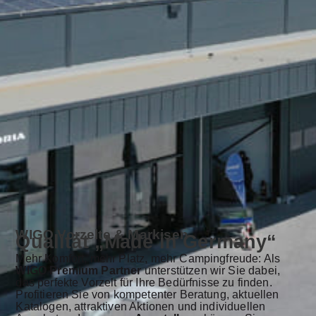
WIGO Vorzelte & Markisen
Qualität „Made in Germany“
Mehr Komfort, mehr Platz, mehr Campingfreude: Als
WIGO Premium Partner
unterstützen wir Sie dabei,
das perfekte Vorzelt für Ihre Bedürfnisse zu finden.
Profitieren Sie von kompetenter Beratung, aktuellen
Katalogen, attraktiven Aktionen und individuellen